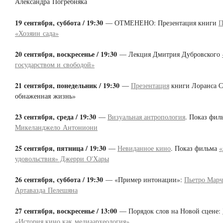
Александра Погребняка
19 сентября, суббота / 19:30
— ОТМЕНЕНО: Презентация книги
П
«Хозяин сада»
20 сентября, воскресенье / 19:30
— Лекция Дмитрия Дубровского
государством и свободой»
21 сентября, понедельник / 19:30
—
Презентация
книги Лоранса 
обнаженная жизнь»
23 сентября, среда / 19:30
—
Визуальная антропология
. Показ фи
Микеланджело Антониони
25 сентября, пятница / 19:30
—
Невиданное кино
. Показ фильма
«
удовольствия» Джерри О'Хары
26 сентября, суббота / 19:30
— «Пример интонации»:
Пьетро Марч
Артавазда Пелешяна
27 сентября, воскресенье / 13:00
— Порядок слов на Новой сцене:
«История кино как медиаархеология»