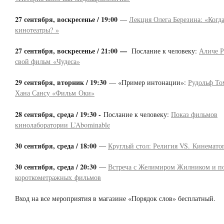
27 сентября, воскресенье / 19:00
—
Лекция Олега Березина: «Когд
кинотеатры? »
27 сентября, воскресенье / 21:00 —
Послание к человеку:
Аличе Р
свой фильм «Чудеса»
29 сентября, вторник / 19:30
— «Пример интонации»:
Рудольф То
Хана Сансу «Фильм Оки»
28 сентября, среда / 19:30 -
Послание к человеку:
Показ фильмов
кинолаборатории L’Abominable
30 сентября, среда / 18:00
—
Круглый стол: Религия VS. Кинемато
30 сентября, среда / 20:30
—
Встреча с Желимиром Жилником и п
короткометражных фильмов
Вход на все мероприятия в магазине «Порядок слов» бесплатный.