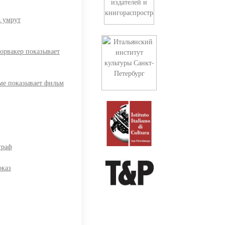
а умрут
орвакер показывает
ме показывает фильм
граф
оказ