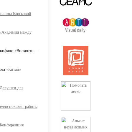
олины Барсковой
«Академия между
Скифано «Висконти —
льма
«Китай»
Девушки для
елло покажет работы
Конференция