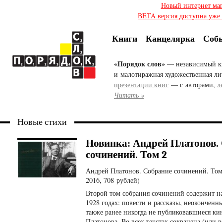
Новый интернет ма
BETA версия доступна уже с
Книги
Канцелярка
Соб
«Порядок слов»
— независимый к
и малотиражная художественная ли
презентации книг
— с авторами,
л
Читать »
Новые стихи
Новинка: Андрей Платонов.
сочинений. Том 2
Андрей Платонов. Собрание сочинений. То
2016, 708 рублей)
Второй том собрания сочинений содержит 
1928 годах: повести и рассказы, неоконченн
также ранее никогда не публиковавшиеся к
Платонова. Во всех текстах сохранена (или 