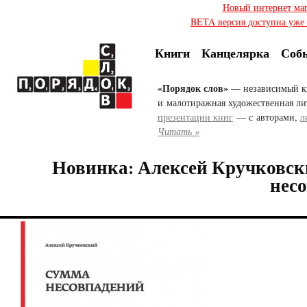
Новый интернет ма
BETA версия доступна уже с
Книги
Канцелярка
Соб
«Порядок слов»
— независимый к
и малотиражная художественная ли
презентации книг
— с авторами,
л
Читать »
Новинка: Алексей Кручковс
нес