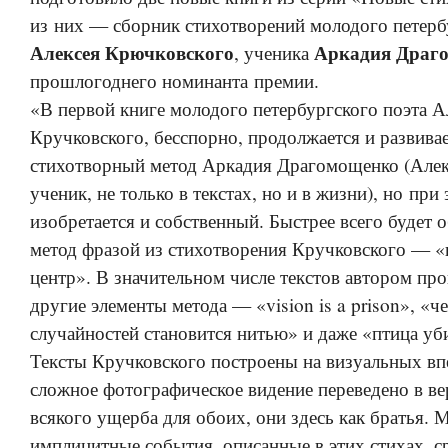
из них — сборник стихотворений молодого петерб
Алексея Крючковского
Аркадия Драг
, ученика
прошлогоднего номинанта премии.
«В первой книге молодого петербургского поэта А
Кручковского, бесспорно, продолжается и развива
стихотворный метод Аркадия Драгомощенко (Алек
ученик, не только в текстах, но и в жизни), но при
изобретается и собственный. Быстрее всего будет 
метод фразой из стихотворения Кручковского — 
центр». В значительном числе текстов автором пр
другие элементы метода — «vision is a prison», «ч
случайностей становится нитью» и даже «птица уб
Тексты Кручковского построены на визуальных вп
сложное фотографическое видение переведено в ве
всякого ущерба для обоих, они здесь как братья.
имплицитные события, описанные в этих стихах, 