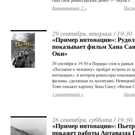
снял свой режиссерский дебют — «Булаг».
Комментариев: 2 »
Посмо
29 сентября, вторник /
19:30
«Пример интонации»: Рудол
показывает фильм Хана Са
Оки»
29 сентября в 19:30 в Порядке слов в рамка
«Послание к человеку» пройдет встреча из 
интонации», в котором режиссеры показыв
фильмы, сделанные их коллегами. Немецкий
Томе покажет картину Хона Сансу «Фильм Ок
1 комментарий »
Посмо
26 сентября, суббота /
19:30
«Пример интонации»: Пьет
покажет работы Артавазда