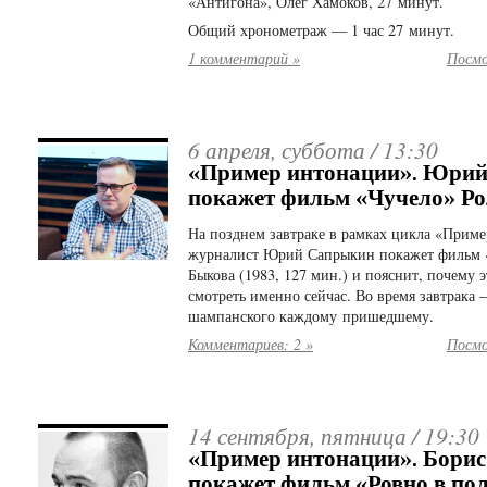
«Антигона», Олег Хамоков, 27 минут.
Общий хронометраж — 1 час 27 минут.
1 комментарий »
Посмо
6 апреля, суббота /
13:30
«Пример интонации». Юри
покажет фильм «Чучело» Р
На позднем завтраке в рамках цикла «Прим
журналист Юрий Сапрыкин покажет фильм 
Быкова (1983, 127 мин.) и пояснит, почему э
смотреть именно сейчас. Во время завтрака 
шампанского каждому пришедшему.
Комментариев: 2 »
Посмо
14 сентября, пятница /
19:30
«Пример интонации». Борис
покажет фильм «Ровно в по