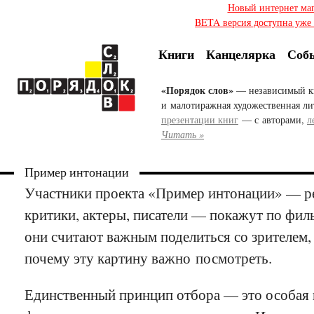
Новый интернет ма
BETA версия доступна уже с
Книги
Канцелярка
Соб
«Порядок слов»
— независимый к
и малотиражная художественная ли
презентации книг
— с авторами,
л
Читать »
Пример интонации
Участники проекта «Пример интонации» — р
критики, актеры, писатели — покажут по фил
они считают важным поделиться со зрителем, 
почему эту картину важно посмотреть.
Единственный принцип отбора — это особая