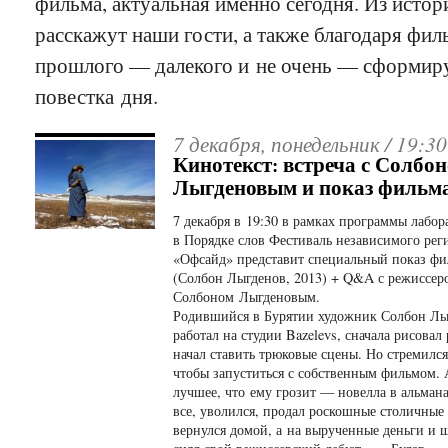
фильма, актуальная именно сегодня. Из истор
расскажут наши гости, а также благодаря фил
прошлого — далекого и не очень — сформиру
повестка дня.
7 декабря, понедельник /
19:30
Кинотекст: встреча с Солбо
Лыгденовым и показ фильма
7 декабря в 19:30 в рамках программы лабо
в Порядке слов Фестиваль независимого рег
«Офсайд» представит специальный показ фи
(Солбон Лыгденов, 2013) + Q&A с режиссер
Солбоном Лыгденовым.
Родившийся в Бурятии художник Солбон Лы
работал на студии Bazelevs, сначала рисовал
начал ставить трюковые сцены. Но стремился
чтобы запуститься с собственным фильмом. А
лучшее, что ему грозит — новелла в альман
все, уволился, продал роскошные столичные
вернулся домой, а на вырученные деньги и 