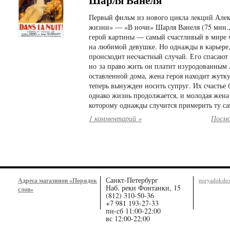
Шарля Ванеля
Первый фильм из нового цикла лекций Алекс
жизни» — «В ночи» Шарля Ванеля (75 мин.,
герой картины — самый счастливый в мире 
на любимой девушке. Но однажды в карьере, 
происходит несчастный случай. Его спасают 
но за право жить он платит изуродованным 
оставленной дома, жена героя находит жутк
теперь вынужден носить супруг. Их счастье
однако жизнь продолжается, и молодая жена
которому однажды случится примерить ту с
1 комментарий »
Посмо
Санкт-Петербург
Адреса магазинов «Порядок
poryadoksl
Наб. реки Фонтанки, 15
слов»
(812) 310-50-36
+7 981 193-27-33
пн-сб 11:00-22:00
вс 12:00-22:00