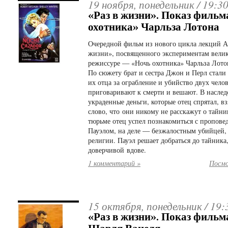
19 ноября, понедельник /
19:3
«Раз в жизни». Показ фильм
охотника» Чарльза Лотона
Очередной фильм из нового цикла лекций Ал
жизни», посвященного экспериментам велик
режиссуре — «Ночь охотника» Чарльза Лотон
По сюжету брат и сестра Джон и Перл стали 
их отца за ограбление и убийство двух чело
приговаривают к смерти и вешают. В наслед
украденные деньги, которые отец спрятал, в
слово, что они никому не расскажут о тайни
тюрьме отец успел познакомиться с пропове
Пауэлом, на деле — безжалостным убийцей
религии. Пауэл решает добраться до тайник
доверчивой вдове.
1 комментарий »
Посмо
15 октября, понедельник /
19:
«Раз в жизни». Показ фильм