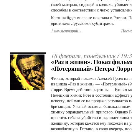
своей матерью, сидящей в коляске, убивает
способом в соответствии с четко установле
Картина будет впервые показана в России. П
оригинала с русскими субтитрами.
1 комментарий »
Посмо
18 февраля, понедельник /
19:
«Раз в жизни». Показ фильм
«Потерянный» Петера Лорр
Фильм, который покажет Алексей Гусев на 
из цикла «Раз в жизни» — «Потерянный» (98
Лорре. Время действия картины — Вторая м
Немецкий химик Роте в состоянии аффекта 
невесту, поймав ее на продаже результатов 
британцам. Ученый остается безнаказанным
химику оправдательный приговор. Однако Р
простить себя за убийство и начинает лиша
женщину, которая кажется ему похожей на 
возлюбленную. Гестапо, в свою очередь, по