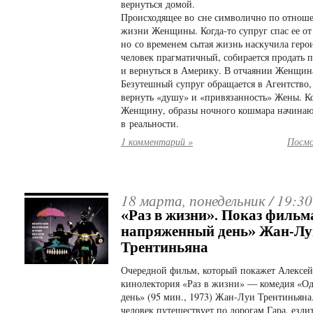
вернуться домой.
Происходящее во сне символично по отнош
жизни Женщины.
Когда-то
супруг спас ее о
но со временем сытая жизнь наскучила геро
человек прагматичный, собирается продать 
и вернуться в Америку. В отчаянии Женщина
Безутешный супруг обращается в Агентство,
вернуть «душу» и «привязанность» Жены. К
Женщину, образы ночного кошмара начинаю
в реальности.
1 комментарий »
Посмо
18 марта, понедельник /
19:30
«Раз в жизни». Показ фильм
напряженный день» Жан-Лу
Трентиньяна
Очередной фильм, который покажет Алексей
кинолектория «Раз в жизни» — комедия «О
день» (95 мин., 1973) Жан-Луи Трентиньяна.
человек путешествует по дорогам Гара, езди