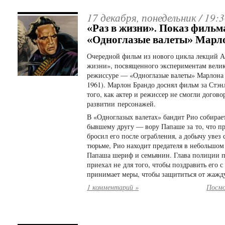
17 декабря, понедельник /
19:3
«Раз в жизни». Показ фильм
«Одноглазые валеты» Марл
Очередной фильм из нового цикла лекций Ал
жизни», посвященного экспериментам велик
режиссуре — «Одноглазые валеты» Марлона 
1961). Марлон Брандо доснял фильм за Стэн
того, как актер и режиссер не смогли догово
развитии персонажей.
В «Одноглазых валетах» бандит Рио собирае
бывшему другу — вору Папаше за то, что при
бросил его после ограбления, а добычу увез 
тюрьме, Рио находит предателя в небольшом 
Папаша шериф и семьянин. Глава полиции п
приехал не для того, чтобы поздравить его с
принимает меры, чтобы защититься от жажд
1 комментарий »
Посмо