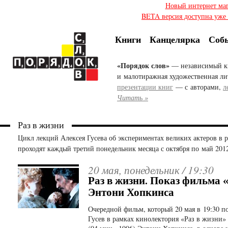
Новый интернет ма
BETA версия доступна уже с
Книги
Канцелярка
Соб
«Порядок слов»
— независимый к
и малотиражная художественная ли
презентации книг
— с авторами,
л
Читать »
Раз в жизни
Цикл лекций Алексея Гусева об экспериментах великих актеров в 
проходят каждый третий понедельник месяца с октября по май 2012
20 мая, понедельник /
19:30
Раз в жизни. Показ фильма 
Энтони Хопкинса
Очередной фильм, который 20 мая в 19:30 п
Гусев в рамках кинолектория «Раз в жизни»