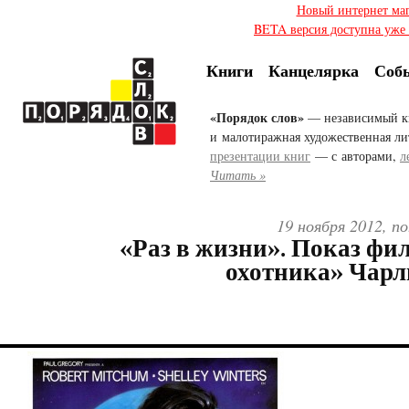
Новый интернет ма
BETA версия доступна уже с
Книги
Канцелярка
Соб
«Порядок слов»
— независимый к
и малотиражная художественная ли
презентации книг
— с авторами,
л
Читать »
19 ноября 2012, п
«Раз в жизни». Показ фи
охотника» Чарл