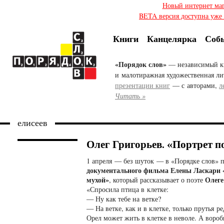
Новый интернет ма
BETA версия доступна уже с
Книги
Канцелярка
Соб
«Порядок слов»
— независимый к
и малотиражная художественная ли
презентации книг
— с авторами,
л
Читать »
елисеев
Олег Григорьев. «Портрет п
1 апреля — без шуток — в «Порядке слов» 
документального фильма Елены Ласкари 
мухой»
Олеге
, который рассказывает о поэте
«Спросила птица в клетке:
— Ну как тебе на ветке?
— На ветке, как и в клетке, только прутья р
Орел может жить в клетке в неволе. А вороб