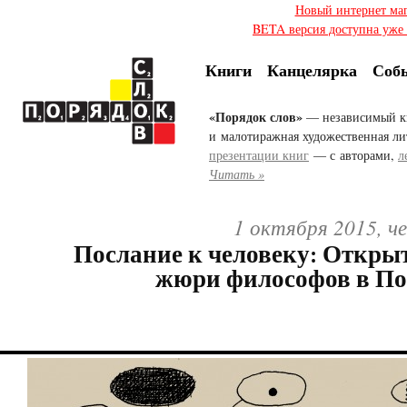
Новый интернет ма
BETA версия доступна уже с
Книги
Канцелярка
Соб
«Порядок слов»
— независимый к
и малотиражная художественная ли
презентации книг
— с авторами,
л
Читать »
1 октября 2015, ч
Послание к человеку: Откры
жюри философов в По