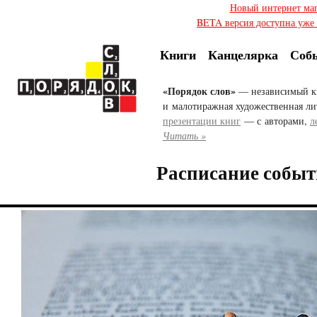
Новый интернет ма
BETA версия доступна уже с
Книги
Канцелярка
Соб
«Порядок слов»
— независимый к
и малотиражная художественная ли
презентации книг
— с авторами,
л
Читать »
Расписание событ