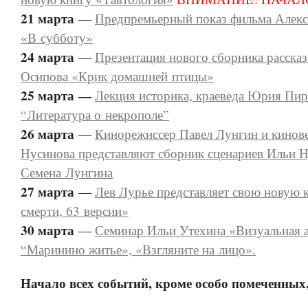
21 марта
—
Предпремьерный показ фильма Алек
«В субботу»
24 марта
—
Презентация нового сборника расска
Осипова «Крик домашней птицы»
25 марта —
Лекция историка, краеведа Юрия Пи
“Литература о некрополе”
26 марта
—
Кинорежиссер Павел Лунгин и кинов
Нусинова представляют сборник сценариев Ильи Н
Семена Лунгина
27 марта
—
Лев Лурье представляет свою новую 
смерти, 63 версии»
30 марта
—
Семинар Ильи Утехина «Визуальная 
“Маринино житье», «Взгляните на лицо».
Начало всех событий, кроме особо помеченных,