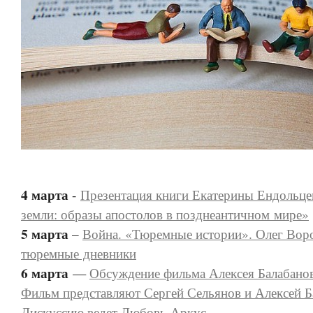
4 марта
-
Презентация книги Екатерины Ендольце
земли: образы апостолов в позднеантичном мире»
5 марта
–
Война. «Тюремные истории». Олег Воро
тюремные дневники
6 марта
—
Обсуждение фильма Алексея Балабанов
Фильм представляют Сергей Сельянов и Алексей Б
Дискуссию ведет Любовь Аркус.