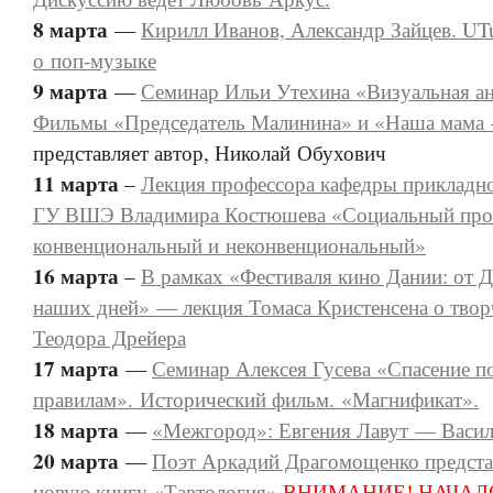
8 марта
—
Кирилл Иванов, Александр Зайцев. UT
о поп-музыке
9 марта
—
Семинар Ильи Утехина «Визуальная а
Фильмы «Председатель Малинина» и «Наша мама
представляет автор, Николай Обухович
11 марта
–
Лекция профессора кафедры прикладн
ГУ ВШЭ Владимира Костюшева «Социальный прот
конвенциональный и неконвенциональный»
16 марта
–
В рамках «Фестиваля кино Дании: от Д
наших дней» — лекция Томаса Кристенсена о твор
Теодора Дрейера
17 марта
—
Семинар Алексея Гусева «Спасение п
правилам». Исторический фильм. «Магнификат».
18 марта
—
«Межгород»: Евгения Лавут — Васил
20 марта
—
Поэт Аркадий Драгомощенко предста
новую книгу «Тавтология»
ВНИМАНИЕ! НАЧАЛО 