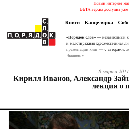
Новый интернет ма
BETA версия доступна уже с
Книги
Канцелярка
Соб
«Порядок слов»
— независимый к
и малотиражная художественная ли
презентации книг
— с авторами,
л
Читать »
8 марта 2011
Кирилл Иванов, Александр Зайц
лекция о 