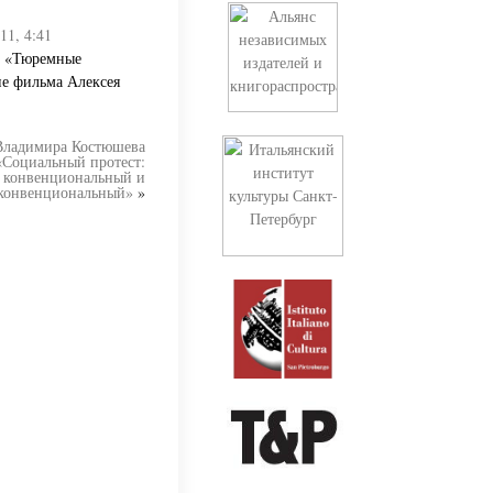
11, 4:41
а. «Тюремные
ие фильма Алексея
Владимира Костюшева
«Социальный протест:
конвенциональный и
конвенциональный»
»