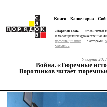
Книги
Канцелярка
Соб
«Порядок слов»
— независимый к
и малотиражная художественная ли
презентации книг
— с авторами,
л
Читать »
5 марта 2011
Война. «Тюремные исто
Воротников читает тюремны