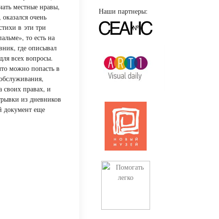
чать местные нравы,
Наши партнеры:
 оказался очень
стихи в эти три
альме», то есть на
вник, где описывал
для всех вопросы.
что можно попасть в
 обслуживания,
а своих правах, и
трывки из дневников
ый документ еще