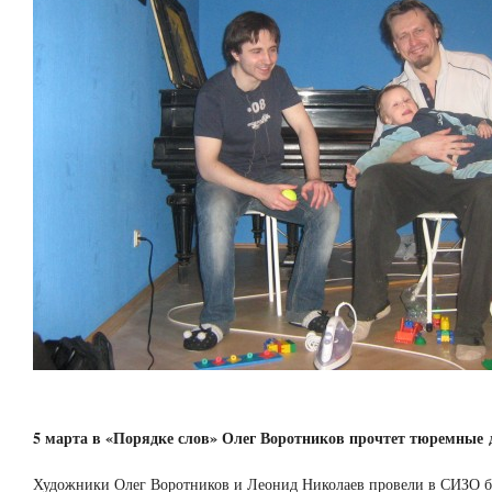
5 марта в «Порядке слов» Олег Воротников прочтет тюремные 
Художники Олег Воротников и Леонид Николаев провели в СИЗО бо