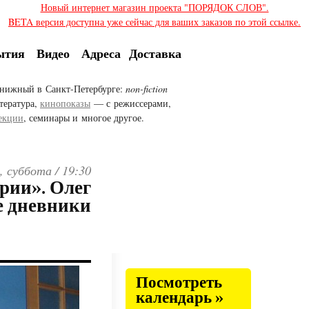
Новый интернет магазин проекта "ПОРЯДОК СЛОВ".
BETA версия доступна уже сейчас для ваших заказов по этой ссылке.
ытия
Видео
Адреса
Доставка
нижный в Санкт-Петербурге:
non-fiction
тература,
кинопоказы
— с режиссерами,
екции
, семинары и многое другое.
, суббота /
19:30
рии». Олег
е дневники
Посмотреть
календарь »