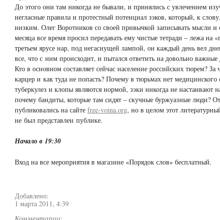
До этого они там никогда не бывали, и принялись с увлечением изу
негласные правила и протестный потенциал зэков, который, к слову,
низким. Олег Воротников со своей привычкой записывать мысли и 
месяца все время просил передавать ему чистые тетради – лежа на «п
третьем ярусе нар, под негаснущей лампой, он каждый день вел дне
все, что с ним происходит, и пытался ответить на довольно важные 
Кто в основном составляет сейчас население российских тюрем? За 
карцер и как туда не попасть? Почему в тюрьмах нет медицинского
туберкулез и клопы являются нормой, зэки никогда не настаивают н
почему бандиты, которые там сидят – скучные буржуазные люди? О
публиковались на сайте
free-voina.org
, но в целом этот литературн
не был представлен публике.
Начало в 19:30
Вход на все мероприятия в магазине «Порядок слов» бесплатный.
Добавлено:
1 марта 2011, 4:39
Комментарии: