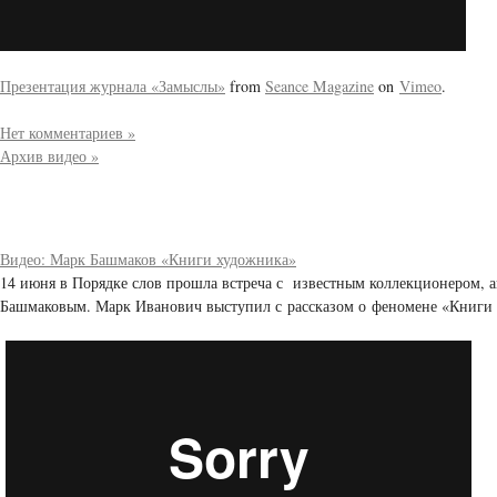
Презентация журнала «Замыслы»
from
Seance Magazine
on
Vimeo
.
Нет комментариев »
Архив видео »
Видео: Марк Башмаков «Книги художника»
14 июня в Порядке слов прошла встреча с известным коллекционером,
Башмаковым. Марк Иванович выступил с рассказом о феномене «Книги х