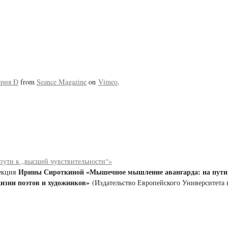
ория Ð
from
Seance Magazine
on
Vimeo
.
ути к „высшей чувствительности“»
Ирины Сироткиной «Мышечное мышление авангарда: на пути 
екция
жизни поэтов и художников»
(Издательство Европейского Университета в