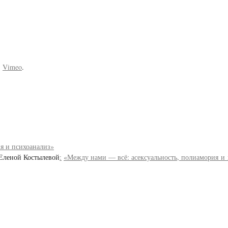
n
Vimeo
.
я и психоанализ»
 Еленой Костылевой
:
«Между нами — всё: асексуальность, полиамория и 