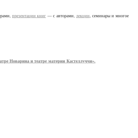
ерами,
презентации книг
— с авторами,
лекции
, семинары и многое
атре Новарина и театре материи Кастеллуччи».