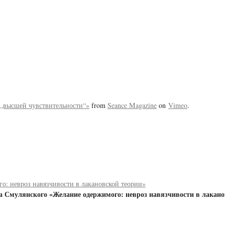
„высшей чувствительности“»
from
Seance Magazine
on
Vimeo
.
о: невроз навязчивости в лакановской теории»
а Смулянского «Желание одержимого: невроз навязчивости в лакано