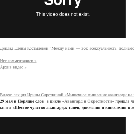
Доклад Елены Костылевой "Между нами — все: асексуальность, полиам
Нет комментариев »
Архив видео »
Видео: лекция Ирины Сироткиной «Мышечное мышление авангарда: на п
29 мая в Порядке слов
«Авангард и Окрестности»
в цикле
прошла л
«Шестое чувство авангарда: танец, движения и кинестезия в 
книги