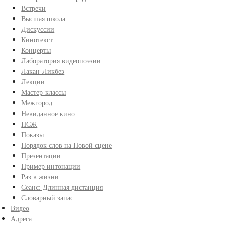
Встречи
Высшая школа
Дискуссии
Кинотекст
Концерты
Лаборатория видеопоэзии
Лакан-Ликбез
Лекции
Мастер-классы
Межгород
Невиданное кино
НСЖ
Показы
Порядок слов на Новой сцене
Презентации
Пример интонации
Раз в жизни
Сеанс: Длинная дистанция
Словарный запас
Видео
Адреса