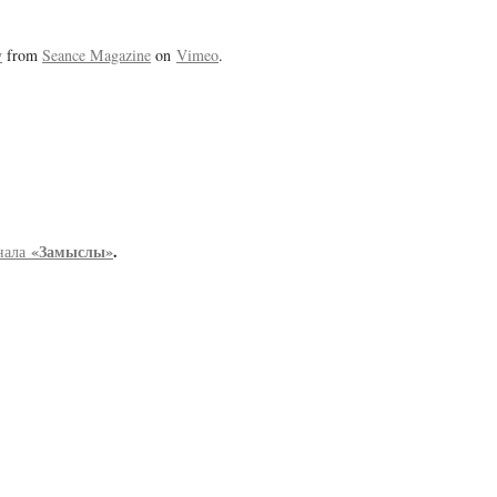
у
from
Seance Magazine
on
Vimeo
.
«Замыслы»
.
рнала