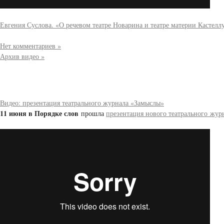
Евгения Суслова. «О речевом театре Новарина и театре материи Кастелл
Нет комментариев »
Архив видео »
Видео: презентация театрального журнала «Замыслы»
11 июня в Порядке слов
прошла
презентация нового театрального жу