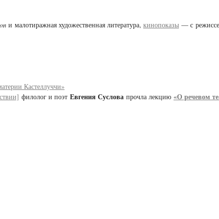
ion
и малотиражная художественная литература,
кинопоказы
— с режисс
материи Кастеллуччи»
Евгения Суслова
«О речевом те
ствии]
филолог и поэт
прочла лекцию