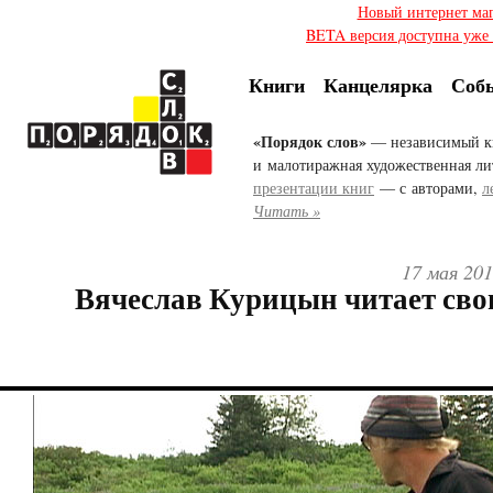
Новый интернет ма
BETA версия доступна уже с
Книги
Канцелярка
Соб
«Порядок слов»
— независимый к
и малотиражная художественная ли
презентации книг
— с авторами,
л
Читать »
17 мая 201
Вячеслав Курицын читает сво