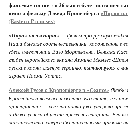
фильмы» состоится 26 мая и будет посвящен га
кино и фильму Дэвида Кроненберга
«Порок на
(Eastern Promises)
«Порок на экспорт»
— фильм про русскую мафию
Наши бывшие соотечественники, коронованные во
здесь имеют лица Виго Мортенсена, Венсана Кассе
злодея европейского экрана Армина Мюллер-Шта
русские корни главную героиню, пытающуюся с м
играет Наоми Уоттс.
Алексей Гусев о Кроненберге в «Сеансе»
Якобы 
Кроненберга всем все известно. Его стиль, его те
пристрастия — все это давно уже утеряло преле
и даже успело обрести прелесть старины. Его вк
киноискусство заверен фестивальными призами в