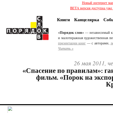
Новый интернет ма
BETA версия доступна уже с
Книги
Канцелярка
Соб
«Порядок слов»
— независимый к
и малотиражная художественная ли
презентации книг
— с авторами,
л
Читать »
26 мая 2011, ч
«Спасение по правилам»: га
фильм. «Порок на экспо
К