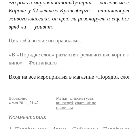
его роль в мировой киноиндустрии — кассовыми 
Короче, у 62-летнего Кроненберга — типичная р
живого классика: он вряд ли разочарует и еще бо
вряд ли — удивит.
Цикл «Спасение по правилам»
«В «Порядке слов» разъяснят религиозные корни 
кино» – Фонтанка.ru
Вход на все мероприятия в магазине «Порядок сло
Добавлено:
Метки:
алексей гусев
,
4 мая 2011, 21:42
киноклуб
,
спасение по
правилам
Комментарии:
Порядок слов » Архив » События в «Порядке сл