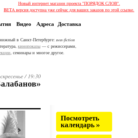
Новый интернет магазин проекта "ПОРЯДОК СЛОВ".
BETA версия доступна уже сейчас для ваших заказов по этой ссылке.
ытия
Видео
Адреса
Доставка
нижный в Санкт-Петербурге:
non-fiction
тература,
кинопоказы
— с режиссерами,
екции
, семинары и многое другое.
скресенье /
19:30
Балабанов»
Посмотреть
календарь »