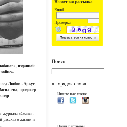
Новостная рассылка
Email
Проверка
Поиск
лабанов», изданной
войне».
Любовь Аркус
«Порядок слов»
новед
,
Васильева
, продюсер
Ищите нас также
сандр
г журнала «Сеанс».
й рассказ о жизни и
.
Наши партнеры: