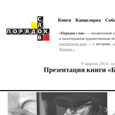
Книги
Канцелярка
Соб
«Порядок слов»
— независимый к
и малотиражная художественная ли
презентации книг
— с авторами,
л
Читать »
9 марта 2014, во
Презентация книги «