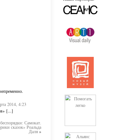
 непременно.
рта 2014, 4:23
» [...]
беспорядки: Самокат.
рики сказок» Роальда
Даля
»