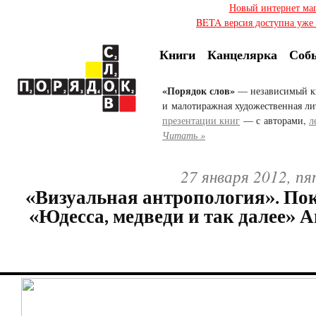
Новый интернет ма
BETA версия доступна уже с
Книги
Канцелярка
Соб
«Порядок слов»
— независимый к
и малотиражная художественная ли
презентации книг
— с авторами,
л
Читать »
27 января 2012, п
«Визуальная антропология». По
«Юдесса, медведи и так далее» 