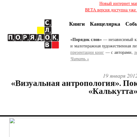
Новый интернет ма
BETA версия доступна уже с
Книги
Канцелярка
Соб
«Порядок слов»
— независимый к
и малотиражная художественная ли
презентации книг
— с авторами,
л
Читать »
19 января 201
«Визуальная антропология». По
«Калькутта