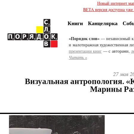
Новый интернет ма
BETA версия доступна уже с
Книги
Канцелярка
Соб
«Порядок слов»
— независимый к
и малотиражная художественная ли
презентации книг
— с авторами,
л
Читать »
27 мая 2
Визуальная антропология. 
Марины Ра