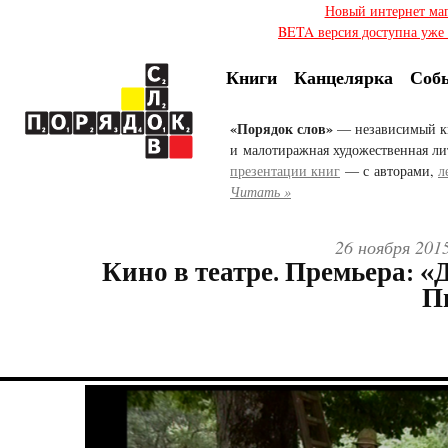
Новый интернет ма
BETA версия доступна уже с
Книги
Канцелярка
Соб
«Порядок слов»
— независимый к
и малотиражная художественная ли
презентации книг
— с авторами,
л
Читать »
26 ноября 201
Кино в театре. Премьера: «
П