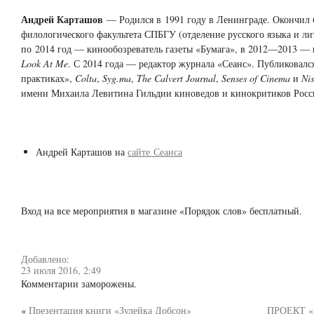
Андрей Карташов
— Родился в 1991 году в Ленинграде. Окончил 
филологического факультета СПБГУ (отделение русского языка и ли
по 2014 год — кинообозреватель газеты «Бумага», в 2012—2013 —
Look At Me
. С 2014 года — редактор журнала «Сеанс». Публиковалс
практиках»,
Colta
,
Syg.ma
,
The Calvert Journal
,
Senses of Cinema
и
Ni
имени Михаила Левитина Гильдии киноведов и кинокритиков Росси
Андрей Карташов на
сайте Сеанса
Вход на все мероприятия в магазине «Порядок слов» бесплатный.
Добавлено:
23 июля 2016, 2:49
Комментарии заморожены.
«
Презентация книги «Зулейка Добсон»
ПРОЕКТ 