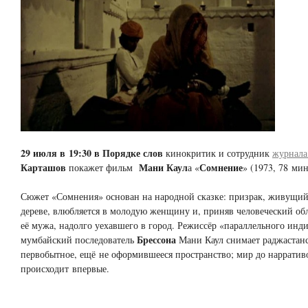
29 июля в 19:30 в Порядке слов
кинокритик и сотрудник
журнала
Карташов
Мани Каул
Сомнение
покажет фильм
а «
» (1973, 78 мин
Сюжет «Сомнения» основан на народной сказке: призрак, живущий
дереве, влюбляется в молодую женщину и, приняв человеческий обл
её мужа, надолго уехавшего в город. Режиссёр «параллельного инд
Брессона
мумбайский последователь
Мани Каул снимает раджастан
первобытное, ещё не оформившееся пространство; мир до нарративо
происходит впервые.