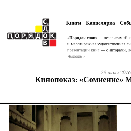
Книги
Канцелярка
Соб
«Порядок слов»
— независимый к
и малотиражная художественная ли
презентации книг
— с авторами,
л
Читать »
29 июля 2016
Кинопоказ: «Сомнение» 