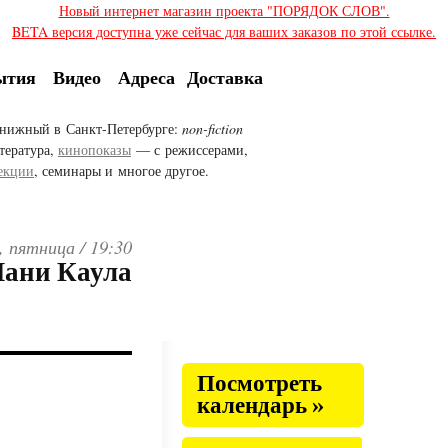
Новый интернет магазин проекта "ПОРЯДОК СЛОВ".
BETA версия доступна уже сейчас для ваших заказов по этой ссылке.
ытия
Видео
Адреса
Доставка
нижный в Санкт-Петербурге:
non-fiction
тература,
кинопоказы
— с режиссерами,
екции
, семинары и многое другое.
, пятница /
19:30
Мани Каула
Посмотреть
календарь »