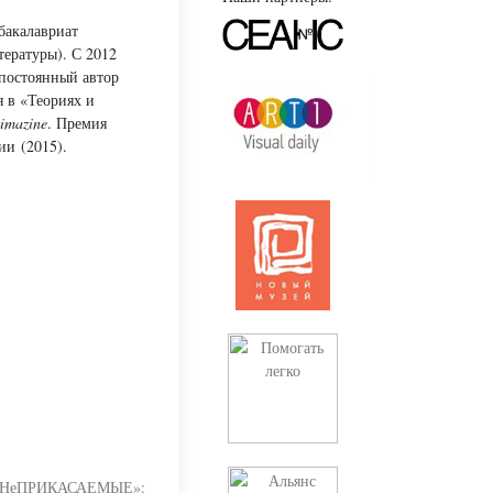
бакалавриат
тературы). С 2012
 постоянный автор
я в «Теориях и
simazine
. Премия
и (2015).
«НеПРИКАСАЕМЫЕ»: