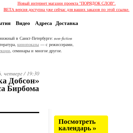
Новый интернет магазин проекта "ПОРЯДОК СЛОВ".
BETA версия доступна уже сейчас для ваших заказов по этой ссылке.
ытия
Видео
Адреса
Доставка
нижный в Санкт-Петербурге:
non-fiction
тература,
кинопоказы
— с режиссерами,
екции
, семинары и многое другое.
, четверг /
19:30
ка Добсон»
а Бирбома
Посмотреть
календарь »