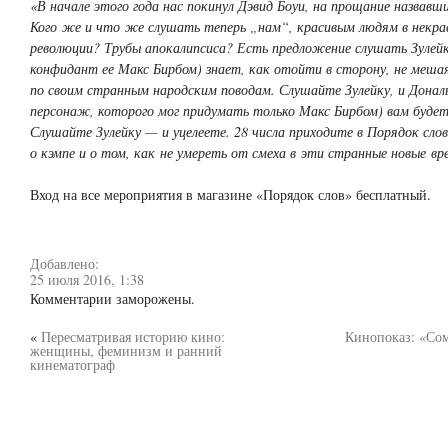
«В начале этого года нас покинул Дэвид Боуи, на прощание назвавш
Кого же и что же слушать теперь „нам“, красивым людям в некра
революции? Трубы апокалипсиса? Есть предложение слушать Зулейку
конфидант ее Макс Бирбом) знает, как отойти в сторону, не меша
по своим странным народским поводам. Слушайте Зулейку, и Донал
персонаж, которого мог придумать только Макс Бирбом) вам будет
Слушайте Зулейку — и уцелеете. 28 числа приходите в Порядок сло
о кэмпе и о том, как не умереть от смеха в эти странные новые вр
Вход на все мероприятия в магазине «Порядок слов» бесплатный.
Добавлено:
25 июля 2016, 1:38
Комментарии заморожены.
«
Пересматривая историю кино:
Кинопоказ: «Со
женщины, феминизм и ранний
кинематограф