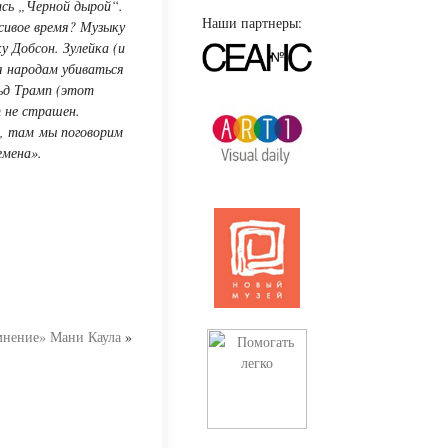
ись „Черной дырой“.
Наши партнеры:
сивое время? Музыку
 Добсон. Зулейка (и
я народам убиваться
ьд Трамп (этот
 не страшен.
в, там мы поговорим
емена».
мнение» Мани Каула
»