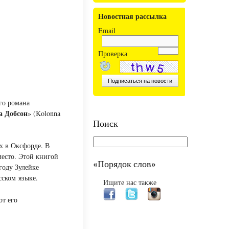
Новостная рассылка
Email
Проверка
го романа
а Добсон
» (Kolonna
Поиск
х в Оксфорде. В
место. Этой книгой
«Порядок слов»
году Зулейке
сском языке.
Ищите нас также
от его