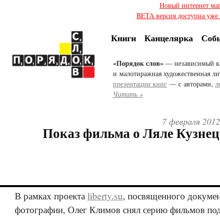
Новый интернет ма
BETA версия доступна уже с
Книги
Канцелярка
Соб
«Порядок слов»
— независимый к
и малотиражная художественная ли
презентации книг
— с авторами,
л
Читать »
7 февраля 2012
Показ фильма о Ляле Кузне
В рамках проекта
liberty.su
, посвященного докуме
фотографии, Олег Климов снял серию фильмов по