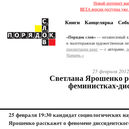
Новый интернет ма
BETA версия доступна уже с
Книги
Канцелярка
Соб
«Порядок слов»
— независимый к
и малотиражная художественная ли
презентации книг
— с авторами,
л
Читать »
25 февраля 2012
Светлана Ярошенко р
феминистках-ди
25 февраля 19:30 кандидат социологических н
Ярошенко расскажет о феномене диссидентско