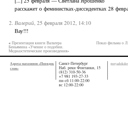
[...] 25 февраля — Светлана Ярошенко
расскажет о феминистках-диссидентках 28 февра
Валерий
,
25 февраля 2012, 14:10
Вау!!!
«
Презентация книги Вальтера
Показ фильма о 
Беньямина «Учение о подобии.
Медиаэстетические произведения»
Санкт-Петербург
Адреса магазинов «Порядок
poryadoksl
Наб. реки Фонтанки, 15
слов»
(812) 310-50-36
+7 981 193-27-33
пн-сб 11:00-22:00
вс 12:00-22:00