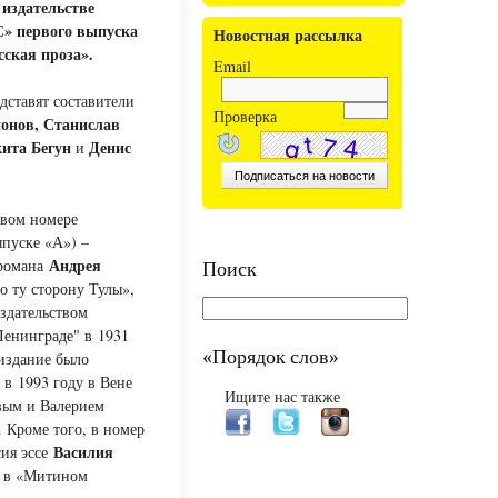
 издательстве
 первого выпуска
Новостная рассылка
сская проза».
Email
дставят составители
Проверка
онов, Станислав
ита Бегун
Денис
и
рвом номере
ыпуске «А») –
Андрея
 романа
Поиск
 ту сторону Тулы»,
здательством
Ленинграде" в 1931
«Порядок слов»
 издание было
 в 1993 году в Вене
Ищите нас также
вым и Валерием
 Кроме того, в номер
Василия
сия эссе
о в «Митином