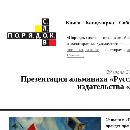
Книги
Канцелярка
Соб
«Порядок слов»
— независимый к
и малотиражная художественная ли
презентации книг
— с авторами,
л
Читать »
29 июня 2
Презентация альманаха «Русс
издательства 
29 июня в «
пройдет пре