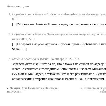
Комментарии:
Порядок слов » Архив » События в «Порядке слов» до конца июн
8:01
[...]29 июня — Николай Кононов представляет антологию «Русска
Порядок слов » Архив » Презентация второго выпуска журнала 
июня 2012, 5:31
[...]О первом выпуске журнала «Русская проза» Добавлено:1 июн
Share| [...]
Михаил Евгеньевич Васин
,
14 января 2015, 6:18
Здравствуйте! Извините за то, что я может не совсем по адресу:
любезно связаться с господином Кононовым Николаем Михайло
ему мой E-Mail адрес, а также то, что я его разыскиваю? С уваж
однокласскик Татаренко (Кононова) Васин Михаил Евгеньевич.
«
Лекция Аси Немченок «На стыке
«Социальная жур
искусств»
Рей