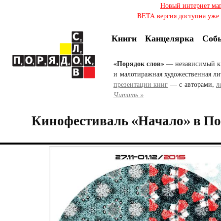
Новый интернет ма
BETA версия доступна уже с
Книги
Канцелярка
Соб
«Порядок слов»
— независимый к
и малотиражная художественная ли
презентации книг
— с авторами,
л
Читать »
Кинофестиваль «Начало» в По