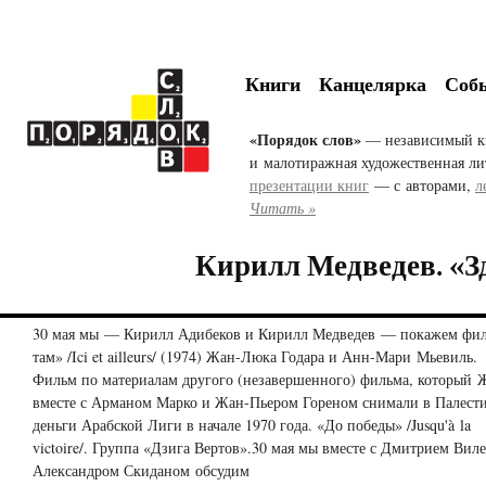
Книги
Канцелярка
Соб
«Порядок слов»
— независимый к
и малотиражная художественная ли
презентации книг
— с авторами,
л
Читать »
Кирилл Медведев. «Зд
30 мая мы — Кирилл Адибеков и Кирилл Медведев — покажем фил
там» /Ici et ailleurs/ (1974) Жан-Люка Годара и Анн-Мари Мьевиль.
Фильм по материалам другого (незавершенного) фильма, который
вместе с Арманом Марко и Жан-Пьером Гореном снимали в Палест
деньги Арабской Лиги в начале 1970 года. «До победы» /Jusqu'à la
victoire/. Группа «Дзига Вертов».30 мая мы вместе с Дмитрием Вил
Александром Скиданом обсудим