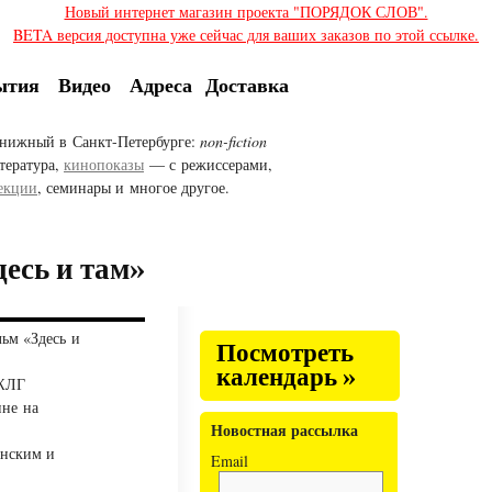
Новый интернет магазин проекта "ПОРЯДОК СЛОВ".
BETA версия доступна уже сейчас для ваших заказов по этой ссылке.
ытия
Видео
Адреса
Доставка
нижный в Санкт-Петербурге:
non-fiction
тература,
кинопоказы
— с режиссерами,
екции
, семинары и многое другое.
есь и там»
ьм «Здесь и
Посмотреть
календарь »
 ЖЛГ
ине на
Новостная рассылка
енским и
Email