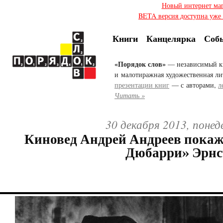
Новый интернет ма
BETA версия доступна уже с
Книги
Канцелярка
Соб
«Порядок слов»
— независимый к
и малотиражная художественная ли
презентации книг
— с авторами,
л
Читать »
30 декабря 2013, понед
Киновед Андрей Андреев пока
Дюбарри» Эрнс