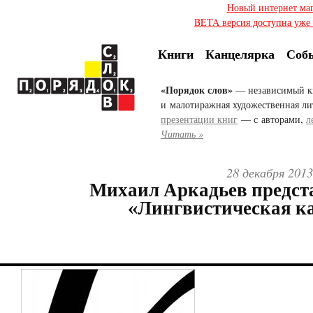
Новый интернет ма
BETA версия доступна уже с
Книги
Канцелярка
Соб
«Порядок слов»
— независимый к
и малотиражная художественная ли
презентации книг
— с авторами,
л
Читать »
28 декабря 2013
Михаил Аркадьев предст
«Лингвистическая к