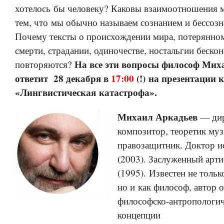
хотелось бы человеку? Каковы взаимоотношения 
тем, что мы обычно называем сознанием и бессоз
Почему тексты о происхождении мира, потерянном
смерти, страдании, одиночестве, ностальгии беско
На все эти вопросы философ Мих
повторяются?
ответит
28 декабря в
17:00
(!)
на презентации 
«Лингвистическая катастрофа».
Михаил Аркадьев
— дир
композитор, теоретик му
правозащитник. Доктор и
(2003). Заслуженный арти
(1995). Известен не тольк
но и как философ, автор 
философско-антропологи
концепции