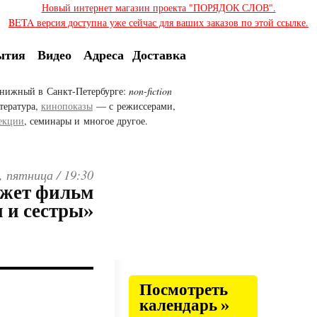
Новый интернет магазин проекта "ПОРЯДОК СЛОВ".
BETA версия доступна уже сейчас для ваших заказов по этой ссылке.
ытия
Видео
Адреса
Доставка
нижный в Санкт-Петербурге:
non-fiction
тература,
кинопоказы
— с режиссерами,
екции
, семинары и многое другое.
, пятница /
19:30
ажет фильм
 и сестры»
Посмотреть
календарь »