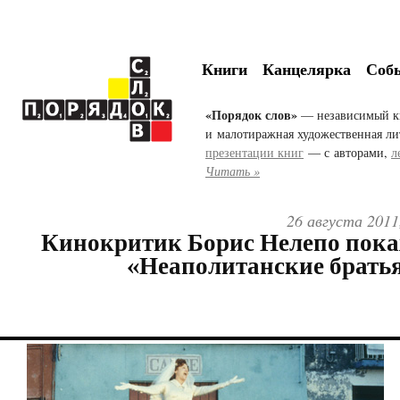
Книги
Канцелярка
Соб
«Порядок слов»
— независимый к
и малотиражная художественная ли
презентации книг
— с авторами,
л
Читать »
26 августа 2011
Кинокритик Борис Нелепо пок
«Неаполитанские братья