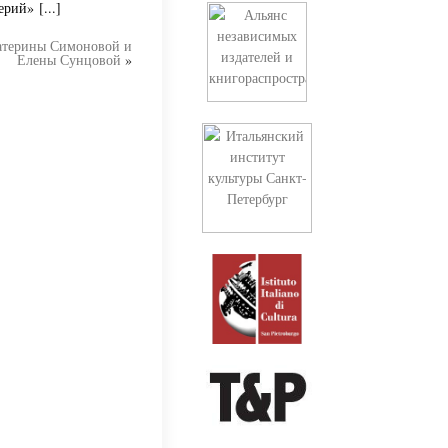
рий» [...]
катерины Симоновой и
Елены Сунцовой
»