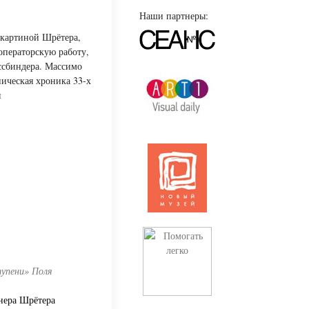
Наши партнеры:
 картиной Шрётера,
операторскую работу,
ссбиндера. Массимо
пическая хроника 33-х
я
тупени» Поля
рнера Шрётера