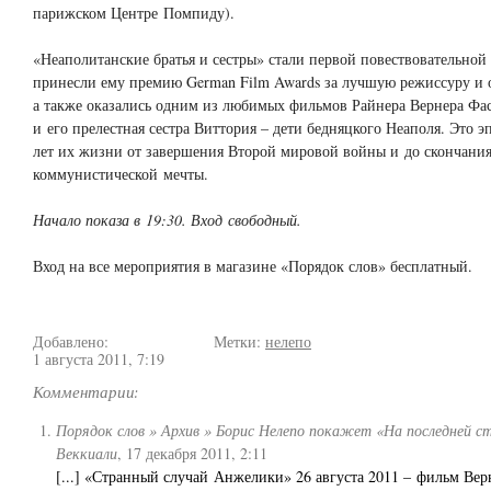
парижском Центре Помпиду).
«Неаполитанские братья и сестры» стали первой повествовательной
принесли ему премию German Film Awards за лучшую режиссуру и 
а также оказались одним из любимых фильмов Райнера Вернера Фа
и его прелестная сестра Виттория – дети бедняцкого Неаполя. Это э
лет их жизни от завершения Второй мировой войны и до скончани
коммунистической мечты.
Начало показа в 19:30. Вход свободный.
Вход на все мероприятия в магазине «Порядок слов» бесплатный.
Добавлено:
Метки:
нелепо
1 августа 2011, 7:19
Комментарии:
Порядок слов » Архив » Борис Нелепо покажет «На последней с
Веккиали
,
17 декабря 2011, 2:11
[...] «Странный случай Анжелики» 26 августа 2011 – фильм Ве