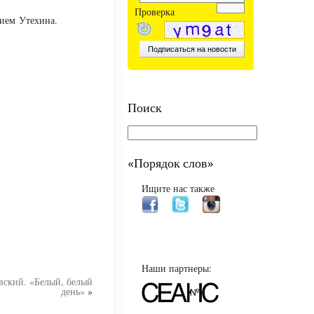
Проверка
ием Утехина.
Поиск
«Порядок слов»
Ищите нас также
Наши партнеры:
вский. «Белый, белый
день»
»