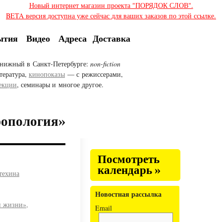
Новый интернет магазин проекта "ПОРЯДОК СЛОВ".
BETA версия доступна уже сейчас для ваших заказов по этой ссылке.
ытия
Видео
Адреса
Доставка
нижный в Санкт-Петербурге:
non-fiction
тература,
кинопоказы
— с режиссерами,
екции
, семинары и многое другое.
ропология»
Посмотреть
календарь »
техина
Новостная рассылка
и жизни»,
Email