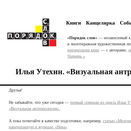
Книги
Канцелярка
Соб
«Порядок слов»
— независимый к
и малотиражная художественная ли
презентации книг
— с авторами,
л
Читать »
Илья Утехин. «Визуальная ант
Друзья!
Не забывайте, что уже сегодня —
первый семинар из цикла Ильи У
«Визуальная антропология».
А пока почитайте в качестве подготовки, например,
статью «Мелоч
напечатанную в журнале «Нева»