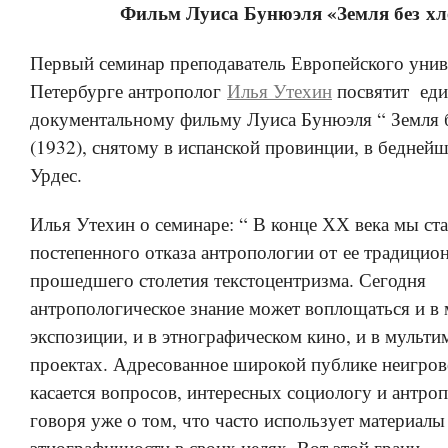
Фильм Луиса Бунюэля «Земля без хл
Первый семинар преподаватель Европейского унив
Петербурге антрополог
Илья Утехин
посвятит еди
документальному фильму Луиса Бунюэля “ Земля б
(1932), снятому в испанской провинции, в бедней
Урдес.
Илья Утехин о семинаре: “ В конце ХХ века мы ст
постепенного отказа антропологии от ее традицио
прошедшего столетия текстоцентризма. Сегодня
антропологическое знание может воплощаться и в
экспозиции, и в этнографическом кино, и в мульт
проектах. Адресованное широкой публике неигров
касается вопросов, интересных социологу и антро
говоря уже о том, что часто использует материалы
этнографичности в своих целях. Вот этой грани