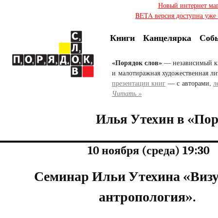
Новый интернет ма
BETA версия доступна уже с
Книги
Канцелярка
Соб
«Порядок слов»
— независимый к
и малотиражная художественная ли
презентации книг
— с авторами,
л
Читать »
Илья Утехин в «Пор
10 ноября (среда) 19:30
Семинар Ильи Утехина «Виз
антропология».