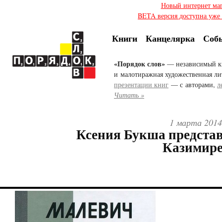
Новый интернет ма
BETA версия доступна уже с
Книги
Канцелярка
Соб
«Порядок слов»
— независимый к
и малотиражная художественная ли
презентации книг
— с авторами,
л
Читать »
1 марта 2014
Ксения Букша представ
Казимире