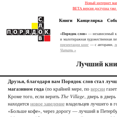
Новый интернет ма
BETA версия доступна уже с
Книги
Канцелярка
Соб
«Порядок слов»
— независимый к
и малотиражная художественная ли
презентации книг
— с авторами,
л
Читать »
Лучший кни
Друзья, благодаря вам Порядок слов стал лу
магазином года
(по крайней мере, по
версии
газе
The Village
Кроме того, если верить
, дверь в дверь
находится
новое заведение
владельцев лучшего в г
«Больше кофе», через дорогу — лучший в Петербу