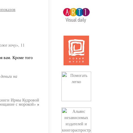
опоказов
тоже хочу»
,
11
я вам. Кроме того
 деньги на
книги Ирмы Кудровой
рощание с морокой»
»