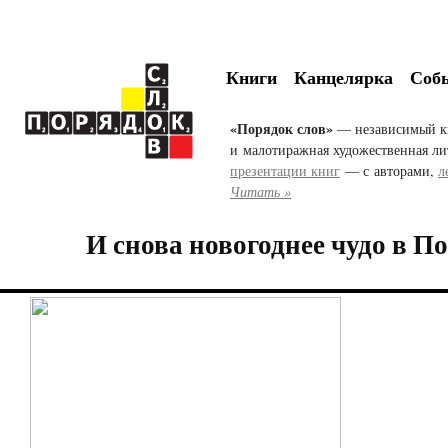
Книги
Канцелярка
Соб
«Порядок слов»
— независимый к
и малотиражная художественная ли
презентации книг
— с авторами,
л
Читать »
И снова новогоднее чудо в П