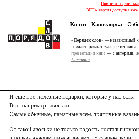
Новый интернет ма
BETA версия доступна уже с
Книги
Канцелярка
Соб
«Порядок слов»
— независимый к
и малотиражная художественная ли
презентации книг
— с авторами,
л
Читать »
И еще про полезные подарки, которые у нас есть.
Вот, например, авоськи.
Самые обычные, памятные всем, тряпичные вязан
От такой авоськи не только радость ностальгирую
и польза нуждающимся: делают их слепые люди, и