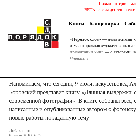
Новый интернет ма
BETA версия доступна уже с
Книги
Канцелярка
Соб
«Порядок слов»
— независимый к
и малотиражная художественная ли
презентации книг
— с авторами,
л
Читать »
Напоминаем, что сегодня, 9 июля, искусствовед А
Боровский представит книгу «Длинная выдержка: с
современной фотографии». В книге собраны эссе, с
написанные и опубликованные автором о фотоискус
новые работы на заданную тему.
Добавлено:
9 июля 2010, 6:52