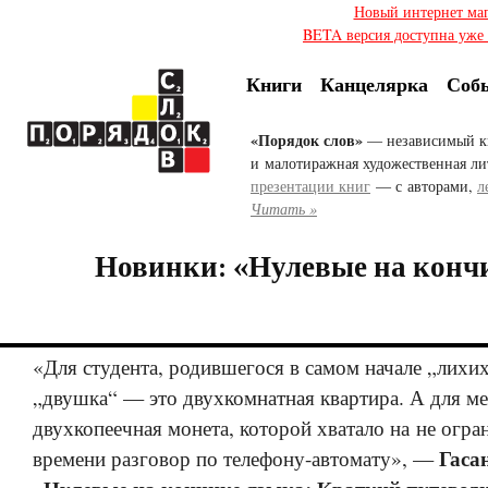
Новый интернет ма
BETA версия доступна уже с
Книги
Канцелярка
Соб
«Порядок слов»
— независимый к
и малотиражная художественная ли
презентации книг
— с авторами,
л
Читать »
Новинки: «Нулевые на конч
«Для студента, родившегося в самом начале „лихи
„двушка“ — это двухкомнатная квартира. А для м
двухкопеечная монета, которой хватало на не огр
Гаса
времени разговор по телефону-автомату», —