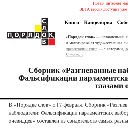
Новый интернет ма
BETA версия доступна уже с
Книги
Канцелярка
Соб
«Порядок слов»
— независимый к
и малотиражная художественная ли
презентации книг
— с авторами,
л
Читать »
Сборник «Разгневанные на
Фальсификации парламентски
глазами 
В «Порядке слов» с 17 февраля. Сборник «Разгне
наблюдатели: Фальсификации парламентских выбо
очевидцев» составлен из свидетельств самых разн