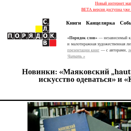
Новый интернет ма
BETA версия доступна уже с
Книги
Канцелярка
Соб
«Порядок слов»
— независимый к
и малотиражная художественная ли
презентации книг
— с авторами,
л
Читать »
Новинки: «Маяковский „haute
искусство одеваться» и 