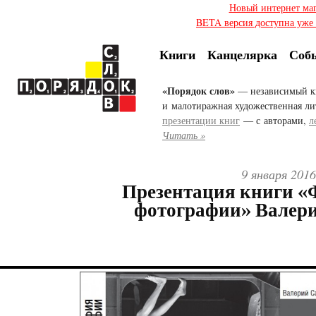
Новый интернет ма
BETA версия доступна уже с
Книги
Канцелярка
Соб
«Порядок слов»
— независимый к
и малотиражная художественная ли
презентации книг
— с авторами,
л
Читать »
9 января 201
Презентация книги 
фотографии» Валер