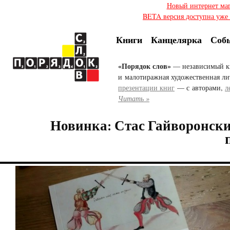
Новый интернет ма
BETA версия доступна уже с
Книги
Канцелярка
Соб
«Порядок слов»
— независимый к
и малотиражная художественная ли
презентации книг
— с авторами,
л
Читать »
Новинка: Стас Гайворонски