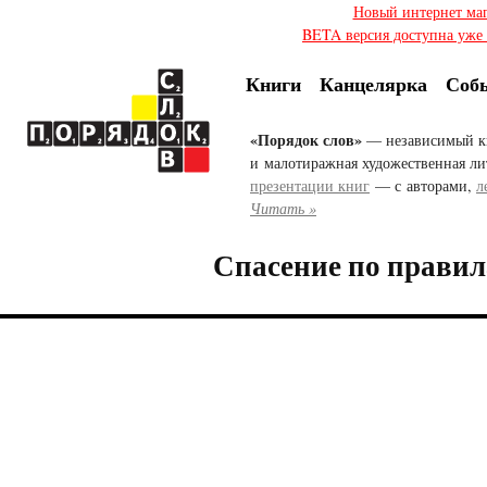
Новый интернет ма
BETA версия доступна уже с
Книги
Канцелярка
Соб
«Порядок слов»
— независимый к
и малотиражная художественная ли
презентации книг
— с авторами,
л
Читать »
Спасение по правил