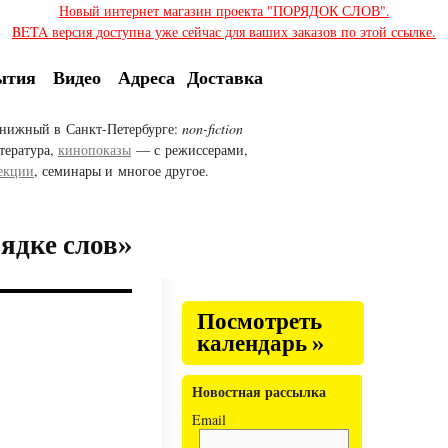
Новый интернет магазин проекта "ПОРЯДОК СЛОВ".
BETA версия доступна уже сейчас для ваших заказов по этой ссылке.
ытия
Видео
Адреса
Доставка
нижный в Санкт-Петербурге:
non-fiction
тература,
кинопоказы
— с режиссерами,
екции
, семинары и многое другое.
ядке слов»
Посмотреть
календарь »
Новостная рассылка
Email