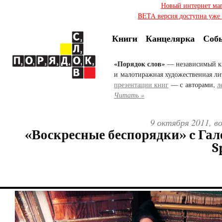
Новый интернет ма
BETA версия доступна уже с
Книги
Канцелярка
Соб
«Порядок слов»
— независимый к
и малотиражная художественная ли
презентации книг
— с авторами,
л
Читать »
9 октября 2011, в
«Воскресные беспорядки» c Гал
S