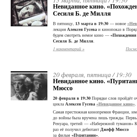
Невиданное кино. «Похожде
Сесиля Б. де Милля
13 марта в 19:30
«Нев
В пятницу,
— новое
Алексея Гусева
лекция
и кинопоказ в Порядк
«Похождения
будем смотреть немое кино —
Сесиля Б. де Милля
.
1 комментарий »
Посмо
20 февраля, пятница /
19:30
Невиданное кино. «Пурита
Мюссо
20 февраля в 19:30
Порядке слов пройдёт о
Алексея Гусева
«Невиданное кино»
цикла
.
Самая престижная кинопремия Франции, им
до войны была вручена лишь трижды. Перв
Ренуара, третий — «Набережной туманов» К
Джефф Мюссо
раз её получил дебютант
«Пуританин»
за фильм
.