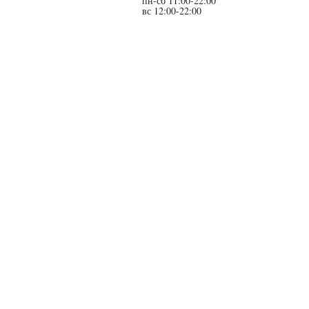
пн-сб 11:00-22:00
вс 12:00-22:00