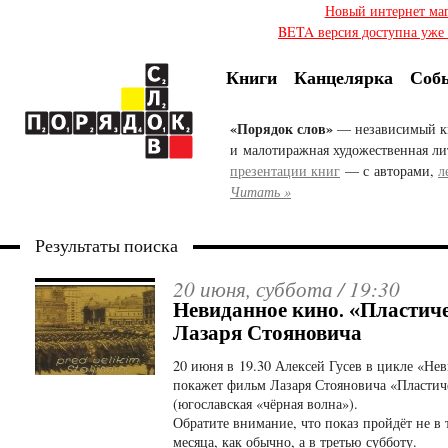
Новый интернет ма
BETA версия доступна уже с
Книги
Канцелярка
Соб
«Порядок слов»
— независимый к
и малотиражная художественная ли
презентации книг
— с авторами,
л
Читать »
Результаты поиска
20 июня, суббота /
19:30
Невиданное кино. «Пластич
Лазаря Стояновича
20 июня в 19.30 Алексей Гусев в цикле «Не
покажет фильм Лазаря Стояновича «Пластич
(югославская «чёрная волна»).
Обратите внимание, что показ пройдёт не в
месяца, как обычно, а в третью субботу.