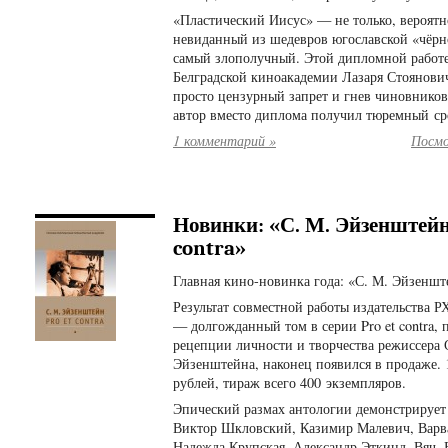
«Пластический Иисус» — не только, вероятн
невиданный из шедевров югославской «чёрн
самый злополучный. Этой дипломной работ
Белградской киноакадемии Лазаря Стоянович
просто цензурный запрет и гнев чиновников:
автор вместо диплома получил тюремный ср
1 комментарий »
Посмо
Новинки: «С. М. Эйзенштейн:
contra»
Главная кино-новинка года: «С. М. Эйзенштей
Результат совместной работы издательства Р
— долгожданный том в серии Pro et contra,
рецепции личности и творчества режиссера
Эйзенштейна, наконец появился в продаже. 
рублей, тираж всего 400 экземпляров.
Эпический размах антологии демонстрирует 
Виктор Шкловский, Казимир Малевич, Варва
Надежда Крупская, Александр Эткинд, Вяч. 