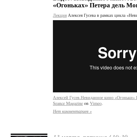
«Огоньках» Петера дель Мо
Лекция
Алексея Гусева в рамках цикла «Нев
Алексей Гусев.Невиданное кино «Огоньки» 
Seance Magazine
on
Vimeo
.
Нет комментариев »
13 марта, пятница /
19:30