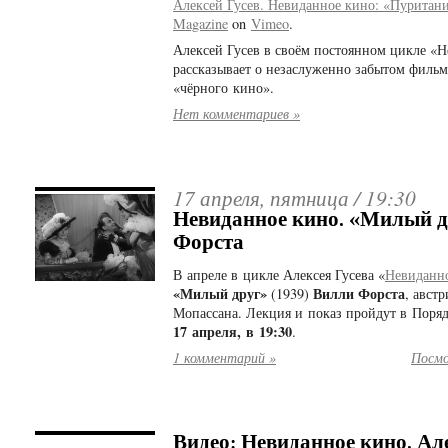
Алексей Гусев. Невиданное кино: «Пуритан
Magazine
on
Vimeo
.
Алексей Гусев в своём постоянном цикле «
рассказывает о незаслуженно забытом фильм
«чёрного кино».
Нет комментариев »
17 апреля, пятница /
19:30
Невиданное кино. «Милый 
Форста
В апреле в цикле Алексея Гусева «
Невиданн
«Милый друг»
Вилли Форста
(1939)
, авст
Мопассана. Лекция и показ пройдут в Поря
17 апреля, в 19:30
.
1 комментарий »
Посмо
Видео: Невиданное кино. Але