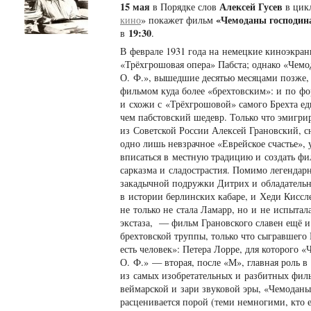
15 мая
Алексей Гусев
в Порядке слов
в цик
«Чемоданы господин
кино
» покажет фильм
19:30
в
.
В феврале 1931 года на немецкие киноэкран
«Трёхгрошовая опера» Пабста; однако «Чем
О. Ф.», вышедшие десятью месяцами позже,
фильмом куда более «брехтовским»: и по ф
и схожи с «Трёхгрошовой» самого Брехта ед
чем пабстовский шедевр. Только что эмигр
из Советской России Алексей Грановский, 
одно лишь невзрачное «Еврейское счастье», 
вписаться в местную традицию и создать фи
сарказма и сладострастия. Помимо легендар
закадычной подружки Дитрих и обладатель
в истории берлинских кабаре, и Хеди Киссле
не только не стала Ламарр, но и не испыта
экстаза, — фильм Грановского славен ещё и
брехтовской труппы, только что сыгравшего 
есть человек»: Петера Лорре, для которого 
О. Ф.» — вторая, после «М», главная роль в
из самых изобретательных и разбитных филь
веймарской и зари звуковой эры, «Чемоданы
расценивается порой (теми немногими, кто е