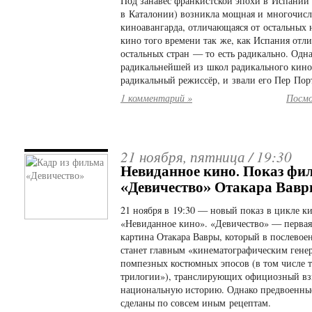
Под занавес франкистской эпохи в Испании 
в Каталонии) возникла мощная и многочисл
киноавангарда, отличающаяся от остальных
кино того времени так же, как Испания отли
остальных стран — то есть радикально. Одна
радикальнейшей из школ радикального кин
радикальный режиссёр, и звали его Пер Пор
1 комментарий »
Посмо
21 ноября, пятница /
19:30
Невиданное кино. Показ фи
«Девичество» Отакара Вав
21 ноября в 19:30 — новый показ в цикле к
«Невиданное кино». «Девичество» — перва
картина Отакара Вавры, который в послевое
станет главным «кинематографическим гене
помпезных костюмных эпосов (в том числе т.
трилогии»), транслирующих официозный вз
национальную историю. Однако предвоенн
сделаны по совсем иным рецептам.