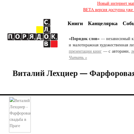
Новый интернет ма
BETA версия доступна уже с
Книги
Канцелярка
Соб
«Порядок слов»
— независимый к
и малотиражная художественная ли
презентации книг
— с авторами,
л
Читать »
Виталий Лехциер — Фарфоровая