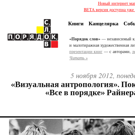
Новый интернет ма
BETA версия доступна уже с
Книги
Канцелярка
Соб
«Порядок слов»
— независимый к
и малотиражная художественная ли
презентации книг
— с авторами,
л
Читать »
5 ноября 2012, понед
«Визуальная антропология». По
«Все в порядке» Райнер