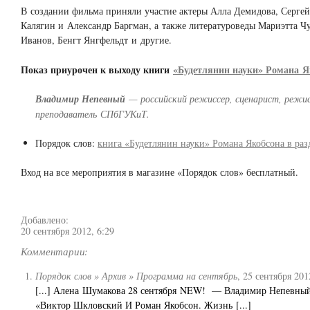
В создании фильма приняли участие актеры Алла Демидова, Серге
Калягин и Александр Баргман, а также литературоведы Мариэтта Чу
Иванов, Бенгт Янгфельдт и другие.
Показ приурочен к выходу книги
«Будетлянин науки» Романа Я
Владимир Непевный
— российский режиссер, сценарист, режи
преподаватель СПбГУКиТ.
Порядок слов:
книга «Будетлянин науки» Романа Якобсона в ра
Вход на все мероприятия в магазине «Порядок слов» бесплатный.
Добавлено:
20 сентября 2012, 6:29
Комментарии:
Порядок слов » Архив » Программа на сентябрь
,
25 сентября 201
[...] Алена Шумакова 28 сентября NEW! — Владимир Непевны
«Виктор Шкловский И Роман Якобсон. Жизнь [...]