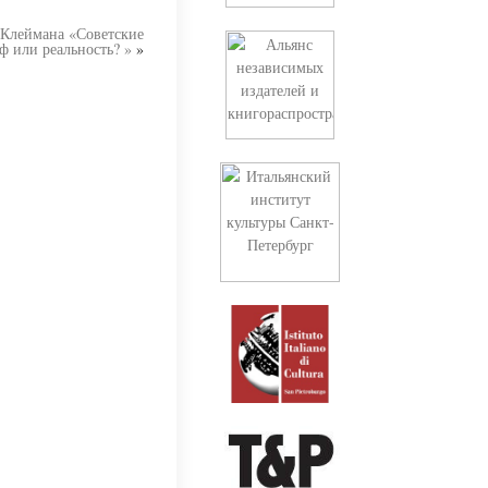
 Клеймана «Советские
ф или реальность? »
»