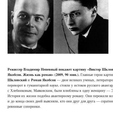
Режиссер Владимир Непевный покажет картину «Виктор Шкло
Якобсон. Жизнь как роман» (2009, 90 мин.).
Главные герои кар
Шкловский
Роман Якобсон
и
— двое великих ученых, литератор
переворот в гуманитарной науке, стояли у истоков русского аванга
с Хлебниковым, Маяковским, были влюблены в одну женщину — Э
История их жизни подобна авантюрному роману. Они пережили вс
и до конца своих дней выясняли, кто они друг для друга — соратн
ревнивые соперники.