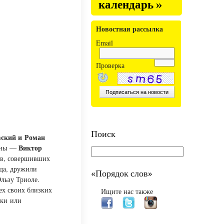
календарь »
Новостная рассылка
Email
Проверка
Поиск
вский и Роман
Виктор
тины —
ов, совершивших
рда, дружили
«Порядок слов»
льзу Триоле.
ех своих близких
Ищите нас также
ики или