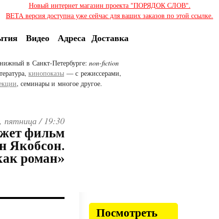
Новый интернет магазин проекта "ПОРЯДОК СЛОВ".
BETA версия доступна уже сейчас для ваших заказов по этой ссылке.
ытия
Видео
Адреса
Доставка
нижный в Санкт-Петербурге:
non-fiction
тература,
кинопоказы
— с режиссерами,
екции
, семинары и многое другое.
, пятница /
19:30
жет фильм
н Якобсон.
как роман»
Посмотреть