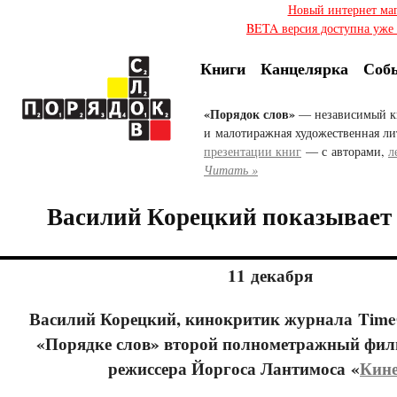
Новый интернет ма
BETA версия доступна уже с
Книги
Канцелярка
Соб
«Порядок слов»
— независимый к
и малотиражная художественная ли
презентации книг
— с авторами,
л
Читать »
Василий Корецкий показывает
11 декабря
Василий Корецкий, кинокритик журнала
Time
«Порядке слов» второй полнометражный фил
режиссера Йоргоса Лантимоса «
Кине