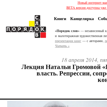
Новый интернет ма
BETA версия доступна уже с
Книги
Канцелярка
Соб
«Порядок слов»
— независимый к
и малотиражная художественная ли
презентации книг
— с авторами,
л
Читать »
18 апреля 2014, п
Лекция Натальи Громовой «
власть. Репрессии, соп
ко