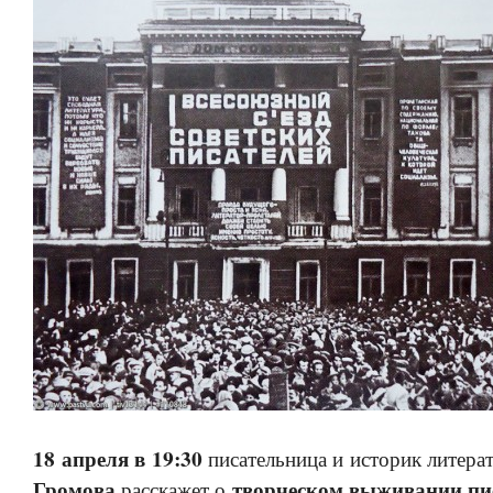
18 апреля в 19:30
писательница и историк литер
Громова
творческом выживании пи
расскажет о